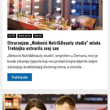
Ex YU
Naše priče
Vijesti
Otvaranjem „Ninković Nutri&Beauty studia” mlada
Trebinjka ostvarila svoj san
„Ninković Nutri&Beauty studio“, smješten u Zemunu, novi je
kutak zdravlja i ljepote koji već privlači brojne klijente željne
zdravijeg i kvalitetnijeg životnog ritma, a otvorila...
Pročitaj više