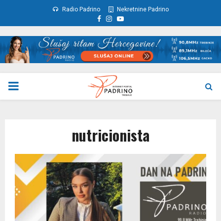
Radio Padrino
Nekretnine Padrino
Facebook
Instagram
Youtube
PRIMARY
MENU
nutricionista