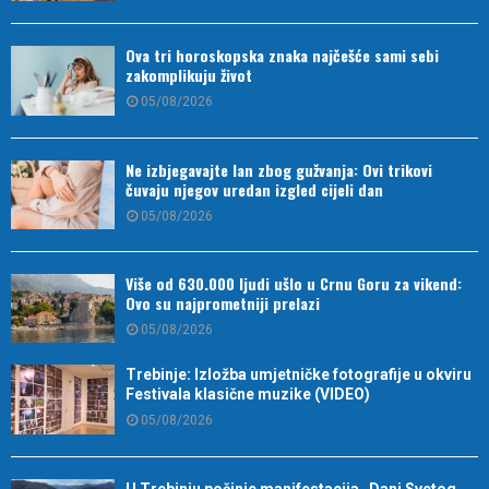
Ova tri horoskopska znaka najčešće sami sebi
zakomplikuju život
05/08/2026
Ne izbjegavajte lan zbog gužvanja: Ovi trikovi
čuvaju njegov uredan izgled cijeli dan
05/08/2026
Više od 630.000 ljudi ušlo u Crnu Goru za vikend:
Ovo su najprometniji prelazi
05/08/2026
Trebinje: Izložba umjetničke fotografije u okviru
Festivala klasične muzike (VIDEO)
05/08/2026
U Trebinju počinje manifestacija „Dani Svetog