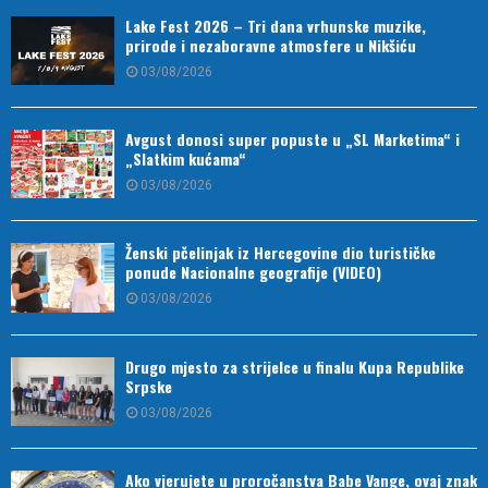
Lake Fest 2026 – Tri dana vrhunske muzike,
prirode i nezaboravne atmosfere u Nikšiću
03/08/2026
Avgust donosi super popuste u „SL Marketima“ i
„Slatkim kućama“
03/08/2026
Ženski pčelinjak iz Hercegovine dio turističke
ponude Nacionalne geografije (VIDEO)
03/08/2026
Drugo mjesto za strijelce u finalu Kupa Republike
Srpske
03/08/2026
Ako vjerujete u proročanstva Babe Vange, ovaj znak