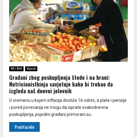
RS i BiH
Vijesti
Građani zbog poskupljenja štede i na hrani:
Nutricionistkinja savjetuje kako bi trebao da
izgleda naš dnevni jelovnik
U vremenu u kojem inflacija dostiže 16 odsto, a plate i penzije
i pored povećanja ne mogu da isprate svakodnevna
poskupljenja, pojedini građani primorani su...
Pročitaj više