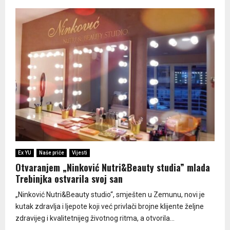
Ex YU
Naše priče
Vijesti
Otvaranjem „Ninković Nutri&Beauty studia” mlada
Trebinjka ostvarila svoj san
„Ninković Nutri&Beauty studio“, smješten u Zemunu, novi je
kutak zdravlja i ljepote koji već privlači brojne klijente željne
zdravijeg i kvalitetnijeg životnog ritma, a otvorila...