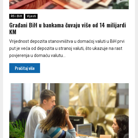
RS i BiH
Vijesti
Građani BiH u bankama čuvaju više od 14 milijardi
KM
Vrijednost depozita stanovništva u domaćoj valuti u BiH prvi
put je veća od depozita u stranoj valuti, što ukazuje na rast
povjerenja u domaću valutu...
Pročitaj više