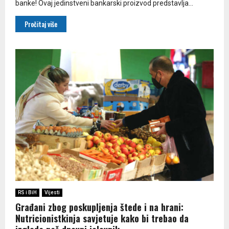
banke! Ovaj jedinstveni bankarski proizvod predstavlja...
Pročitaj više
RS i BiH
Vijesti
Građani zbog poskupljenja štede i na hrani:
Nutricionistkinja savjetuje kako bi trebao da