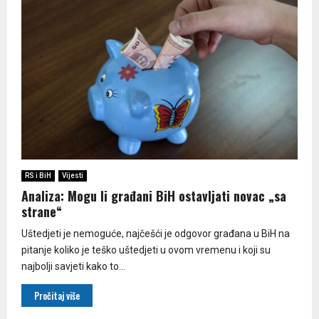
RS i BiH
Vijesti
Analiza: Mogu li građani BiH ostavljati novac „sa
strane“
Uštedjeti je nemoguće, najčešći je odgovor građana u BiH na
pitanje koliko je teško uštedjeti u ovom vremenu i koji su
najbolji savjeti kako to...
Pročitaj više