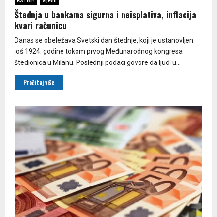
RS i BiH
Vijesti
Štednja u bankama sigurna i neisplativa, inflacija
kvari računicu
Danas se obeležava Svetski dan štednje, koji je ustanovljen
još 1924. godine tokom prvog Međunarodnog kongresa
štedionica u Milanu. Poslednji podaci govore da ljudi u...
Pročitaj više