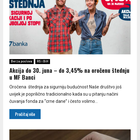
Berza poslova
RS i BiH
Akcija do 30. juna – do 3,45% na oročenu štednju
u MF Banci
Oročena štednja za sigurniju budućnost Naše društvo još
uvijek je poprilično tradicionalno kada su u pitanju načini
čuvanja fonda za “crne dane” i često volimo...
Pročitaj više