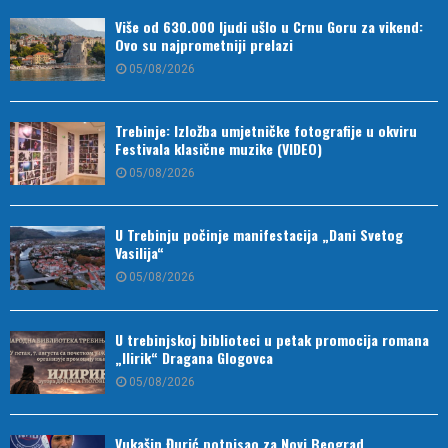
Više od 630.000 ljudi ušlo u Crnu Goru za vikend:
Ovo su najprometniji prelazi
05/08/2026
Trebinje: Izložba umjetničke fotografije u okviru
Festivala klasične muzike (VIDEO)
05/08/2026
U Trebinju počinje manifestacija „Dani Svetog
Vasilija“
05/08/2026
U trebinjskoj biblioteci u petak promocija romana
„Ilirik“ Dragana Glogovca
05/08/2026
Vukašin Đurić potpisao za Novi Beograd