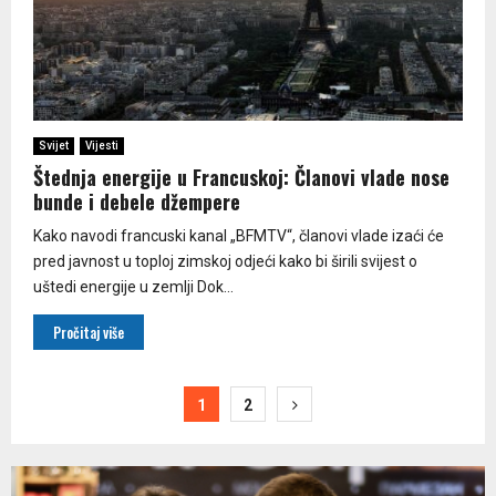
Svijet
Vijesti
Štednja energije u Francuskoj: Članovi vlade nose
bunde i debele džempere
Kako navodi francuski kanal „BFMTV“, članovi vlade izaći će
pred javnost u toploj zimskoj odjeći kako bi širili svijest o
uštedi energije u zemlji Dok...
Pročitaj više
Paginacija
1
2
članaka