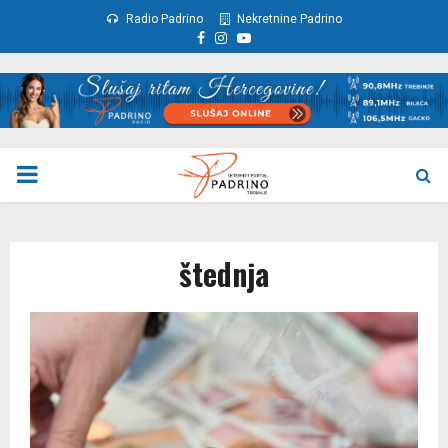
Radio Padrino
Nekretnine Padrino
Facebook
Instagram
Youtube
PRIMARY
MENU
štednja