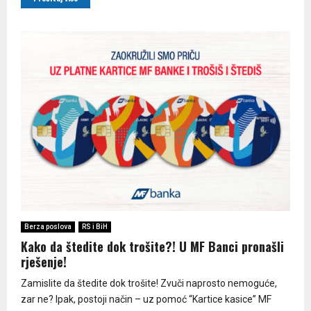
Berza poslova
RS i BiH
Kako da štedite dok trošite?! U MF Banci pronašli
rješenje!
Zamislite da štedite dok trošite! Zvuči naprosto nemoguće,
zar ne? Ipak, postoji način – uz pomoć “Kartice kasice” MF