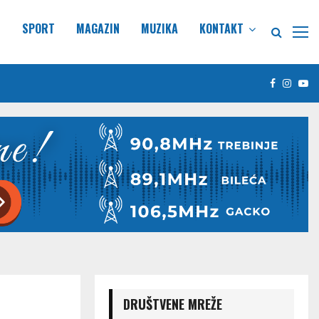
E
SPORT
MAGAZIN
MUZIKA
KONTAKT
Facebook
Insta
Yo
DRUŠTVENE MREŽE