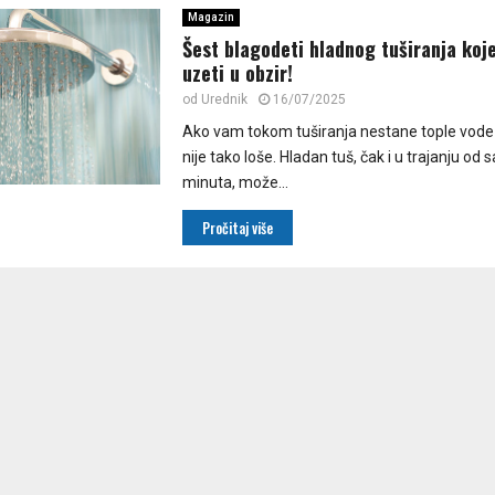
Magazin
Šest blagodeti hladnog tuširanja koje
uzeti u obzir!
od
Urednik
16/07/2025
Ako vam tokom tuširanja nestane tople vode
nije tako loše. Hladan tuš, čak i u trajanju od
minuta, može...
Pročitaj više