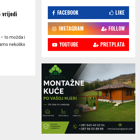
FACEBOOK
LIKE
 vrijedi
INSTAGRAM
FOLLOW
 – to možda i
YOUTUBE
PRETPLATA
 samo nekoliko