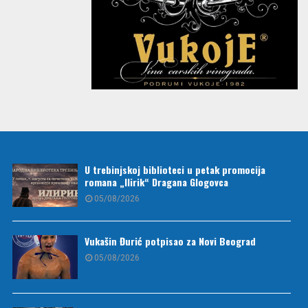
U trebinjskoj biblioteci u petak promocija
romana „Ilirik“ Dragana Glogovca
05/08/2026
Vukašin Đurić potpisao za Novi Beograd
05/08/2026