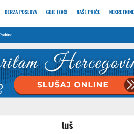
BERZA POSLOVA
GDJE IZAĆI
NAŠE PRIČE
NEKRETNIN
Padrino
tuš