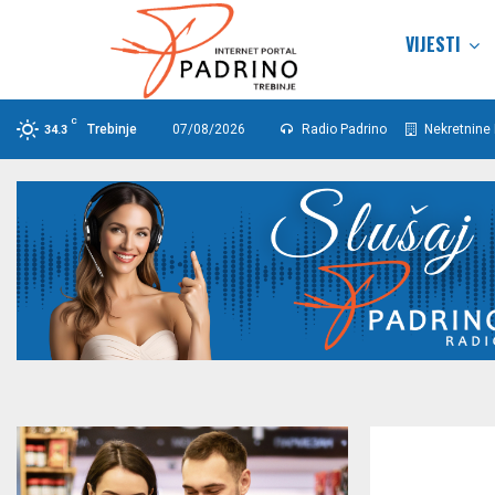
VIJESTI
C
Trebinje
07/08/2026
Radio Padrino
Nekretnine 
34.3