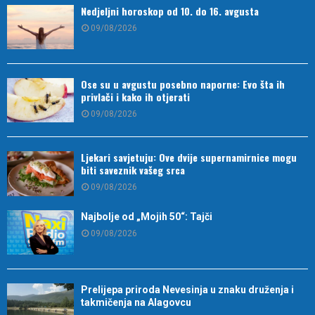
Nedjeljni horoskop od 10. do 16. avgusta
09/08/2026
Ose su u avgustu posebno naporne: Evo šta ih
privlači i kako ih otjerati
09/08/2026
Ljekari savjetuju: Ove dvije supernamirnice mogu
biti saveznik vašeg srca
09/08/2026
Najbolje od „Mojih 50“: Tajči
09/08/2026
Prelijepa priroda Nevesinja u znaku druženja i
takmičenja na Alagovcu