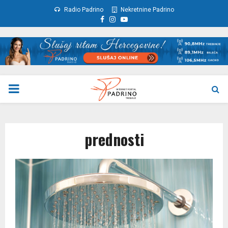
Radio Padrino
Nekretnine Padrino
Facebook
Instagram
Youtube
PRIMARY
MENU
prednosti