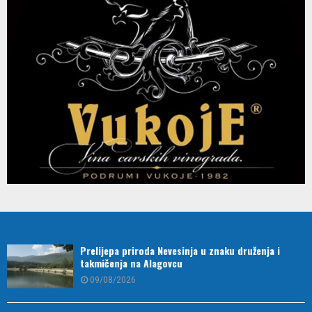
Prelijepa priroda Nevesinja u znaku druženja i
takmičenja na Alagovcu
09/08/2026