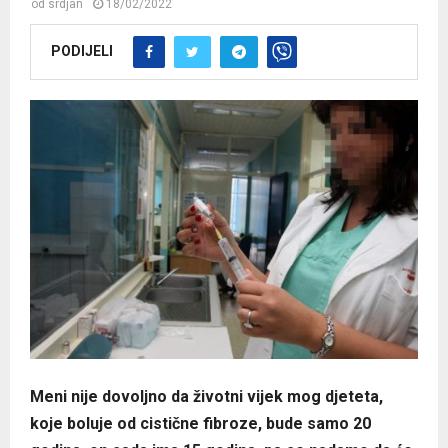
od
srdjan
18/02/2022
PODIJELI
Meni nije dovoljno da životni vijek mog djeteta,
koje boluje od cistične fibroze, bude samo 20