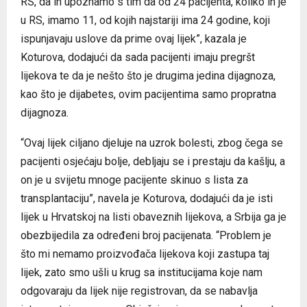
RS, da ih upoznamo s tim da od 24 pacijenta, koliko ih je
u RS, imamo 11, od kojih najstariji ima 24 godine, koji
ispunjavaju uslove da prime ovaj lijek”, kazala je
Koturova, dodajući da sada pacijenti imaju pregršt
lijekova te da je nešto što je drugima jedina dijagnoza,
kao što je dijabetes, ovim pacijentima samo propratna
dijagnoza.
“Ovaj lijek ciljano djeluje na uzrok bolesti, zbog čega se
pacijenti osjećaju bolje, debljaju se i prestaju da kašlju, a
on je u svijetu mnoge pacijente skinuo s lista za
transplantaciju”, navela je Koturova, dodajući da je isti
lijek u Hrvatskoj na listi obaveznih lijekova, a Srbija ga je
obezbijedila za određeni broj pacijenata. “Problem je
što mi nemamo proizvođača lijekova koji zastupa taj
lijek, zato smo ušli u krug sa institucijama koje nam
odgovaraju da lijek nije registrovan, da se nabavlja