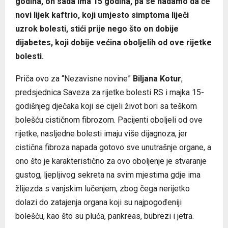
godina, on sada ima 15 godina, pa se nadamo da će
novi lijek kaftrio, koji umjesto simptoma liječi
uzrok bolesti, stići prije nego što on dobije
dijabetes, koji dobije većina oboljelih od ove rijetke
bolesti.
Priča ovo za “Nezavisne novine”
Biljana Kotur
,
predsjednica Saveza za rijetke bolesti RS i majka 15-
godišnjeg dječaka koji se cijeli život bori sa teškom
bolešću cističnom fibrozom. Pacijenti oboljeli od ove
rijetke, nasljedne bolesti imaju više dijagnoza, jer
cistična fibroza napada gotovo sve unutrašnje organe, a
ono što je karakteristično za ovo oboljenje je stvaranje
gustog, ljepljivog sekreta na svim mjestima gdje ima
žlijezda s vanjskim lučenjem, zbog čega nerijetko
dolazi do zatajenja organa koji su najpogođeniji
bolešću, kao što su pluća, pankreas, bubrezi i jetra.