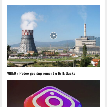
VIDEO / Počeo godišnji remont u RiTЕ Gacko