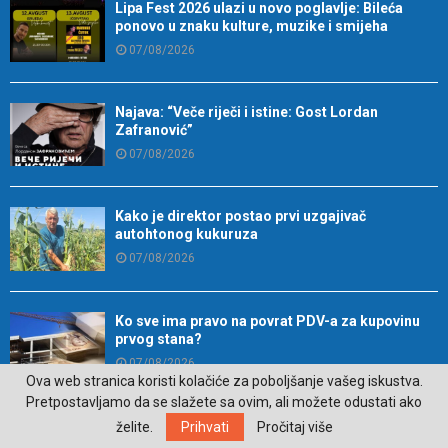
Lipa Fest 2026 ulazi u novo poglavlje: Bileća
ponovo u znaku kulture, muzike i smijeha
07/08/2026
Najava: “Veče riječi i istine: Gost Lordan
Zafranović”
07/08/2026
Kako je direktor postao prvi uzgajivač
autohtonog kukuruza
07/08/2026
Ko sve ima pravo na povrat PDV-a za kupovinu
prvog stana?
07/08/2026
Ova web stranica koristi kolačiće za poboljšanje vašeg iskustva.
Pretpostavljamo da se slažete sa ovim, ali možete odustati ako
Srpska bogatija za 27 najmlađih stanovnika: U
želite.
Prihvati
Pročitaj više
Trebinju dva dječaka