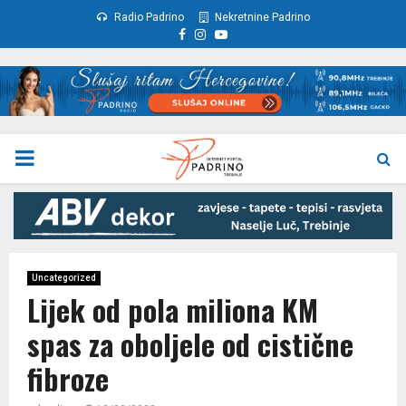
Radio Padrino
Nekretnine Padrino
Facebook
Instagram
Youtube
PRIMARY
MENU
Uncategorized
Lijek od pola miliona KM
spas za oboljele od cistične
fibroze