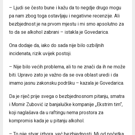
– Ljudi se često bune i kažu da to negdje drugo mogu
pa nam zbog toga ostavljaju i negativne recenzije. Ali
bezbjednost je na prvom mjestu i mi smo apsolutno za
to da se alkohol zabrani – istakla je Govedarica.
Ona dodaje da, iako do sada nije bilo ozbiljnih
incidenata, rizik uvijek postoji.
– Nije bilo većih problema, ali to ne znači da ih ne može
biti. Upravo zato je važno da se ova oblast uredi i da
imamo jasnu zakonsku podršku – kazala je Govedarica.
Da je riječ prije svega o bezbjednosnom pitanju, smatra
i Momir Zubović iz banjalučke kompanije „Ekstrim tim“,
koji naglašava da u raftingu nema prostora za
kompromis kada je u pitanju alkohol.
– To nije stvar izbora, već bezbjednosti. Mi od početka