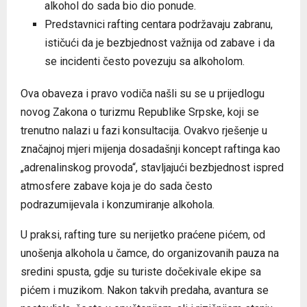
alkohol do sada bio dio ponude.
Predstavnici rafting centara podržavaju zabranu,
ističući da je bezbjednost važnija od zabave i da
se incidenti često povezuju sa alkoholom.
Ova obaveza i pravo vodiča našli su se u prijedlogu
novog Zakona o turizmu Republike Srpske, koji se
trenutno nalazi u fazi konsultacija. Ovakvo rješenje u
značajnoj mjeri mijenja dosadašnji koncept raftinga kao
„adrenalinskog provoda“, stavljajući bezbjednost ispred
atmosfere zabave koja je do sada često
podrazumijevala i konzumiranje alkohola.
U praksi, rafting ture su nerijetko praćene pićem, od
unošenja alkohola u čamce, do organizovanih pauza na
sredini spusta, gdje su turiste dočekivale ekipe sa
pićem i muzikom. Nakon takvih predaha, avantura se