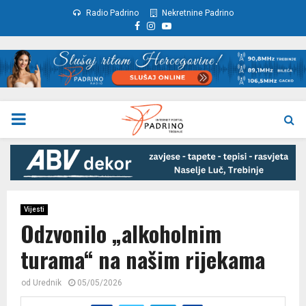
Radio Padrino
Nekretnine Padrino
Facebook
Instagram
Youtube
PRIMARY
MENU
Vijesti
Odzvonilo „alkoholnim
turama“ na našim rijekama
od
Urednik
05/05/2026