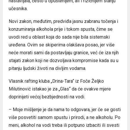
nastavljala, često u opuštenijem, ali i rizičnijem stanju
učesnika.
Novi zakon, međutim, predviđa jasnu zabranu točenja i
konzumiranja alkohola prije i tokom spusta, čime se
uvodi red u oblast koja do sada nije bila sistemski
uređena. Ovim se skiperima olakšava posao, jer više
neće morati sami da postavljaju granice, već će iza njih
stajati zakon koji ne dozvoljava kompromise kada su u
pitanju ljudski životi na divljim vodama.
Vlasnik rafting kluba „Drina-Tara“ iz Foče Željko
Milutinović istakao je za „Glas“ da će ovakve mjere
doprinijeti većoj bezbjednosti na vodi.
– Moje mišljenje je da nama to odgovara, jer će se gosti
više posvetiti samom spustu i prirodi, a ne alkoholu. Po
meni, alkohol na vodi treba ili potpuno izbaciti ili svesti