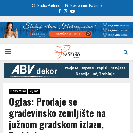
Radio Padrino
Nekretnine Padrino
Facebook
Instagram
Youtube
PRIMARY
MENU
Nekretnine
Vijesti
Oglas: Prodaje se
građevinsko zemljište na
južnom gradskom izlazu,