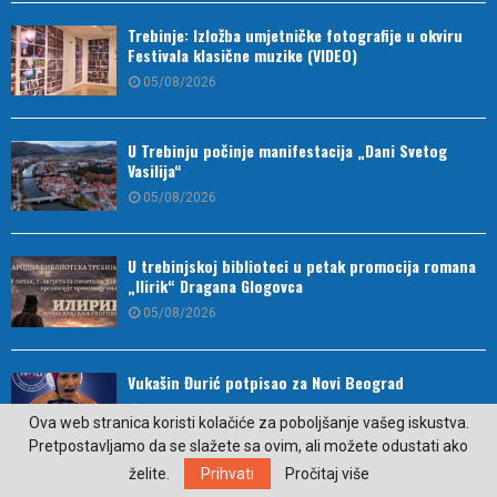
Trebinje: Izložba umjetničke fotografije u okviru
Festivala klasične muzike (VIDEO)
05/08/2026
U Trebinju počinje manifestacija „Dani Svetog
Vasilija“
05/08/2026
U trebinjskoj biblioteci u petak promocija romana
„Ilirik“ Dragana Glogovca
05/08/2026
Vukašin Đurić potpisao za Novi Beograd
05/08/2026
Ova web stranica koristi kolačiće za poboljšanje vašeg iskustva.
Pretpostavljamo da se slažete sa ovim, ali možete odustati ako
želite.
Prihvati
Pročitaj više