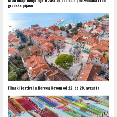
Grad unapređuje mjere zaštite domaćih proizvođača i rad
gradske pijace
Filmski festival u Herceg Novom od 22. do 28. avgusta