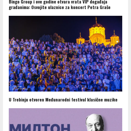
Bingo Group i ove godine otvara vrata VIP događaja
građanima: Osvojite ulaznice za koncert Petra Graše
U Trebinju otvoren Međunarodni festival klasične muzike