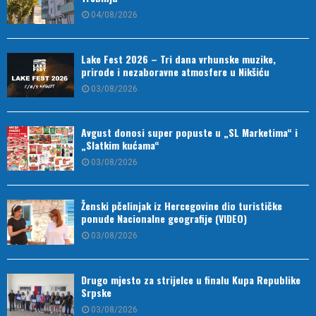
04/08/2026
Lake Fest 2026 – Tri dana vrhunske muzike,
prirode i nezaboravne atmosfere u Nikšiću
03/08/2026
Avgust donosi super popuste u „SL Marketima“ i
„Slatkim kućama“
03/08/2026
Ženski pčelinjak iz Hercegovine dio turističke
ponude Nacionalne geografije (VIDEO)
03/08/2026
Drugo mjesto za strijelce u finalu Kupa Republike
Srpske
03/08/2026