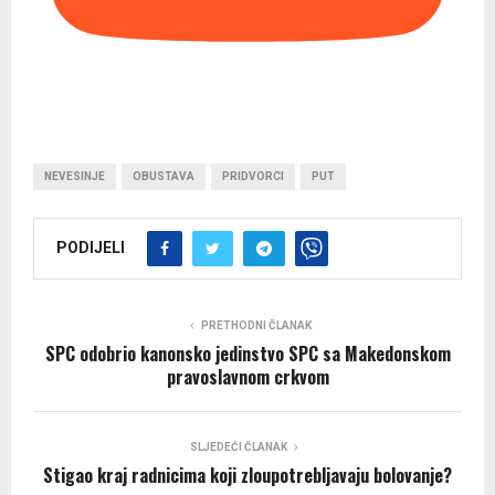
NEVESINJE
OBUSTAVA
PRIDVORCI
PUT
PODIJELI
PRETHODNI ČLANAK
SPC odobrio kanonsko jedinstvo SPC sa Makedonskom
pravoslavnom crkvom
SLJEDEĆI ČLANAK
Stigao kraj radnicima koji zloupotrebljavaju bolovanje?