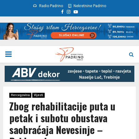
Radio Padrino
Nekretnine Padrino
Facebook
Instagram
Youtube
PRIMARY
MENU
Hercegovina
Vijesti
Zbog rehabilitacije puta u
petak i subotu obustava
saobraćaja Nevesinje –