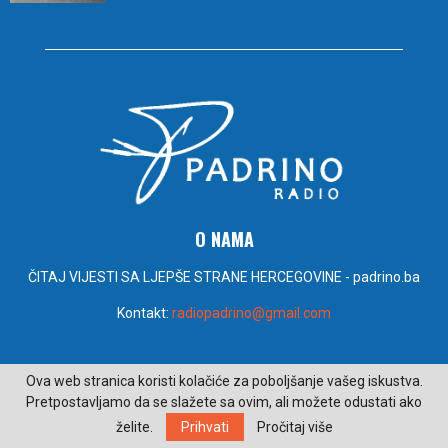
O NAMA
ČITAJ VIJESTI SA LJEPŠE STRANE HERCEGOVINE - padrino.ba
Kontakt:
radiopadrino@gmail.com
PRATITE NAS
Ova web stranica koristi kolačiće za poboljšanje vašeg iskustva.
Pretpostavljamo da se slažete sa ovim, ali možete odustati ako
želite.
Prihvati
Pročitaj više