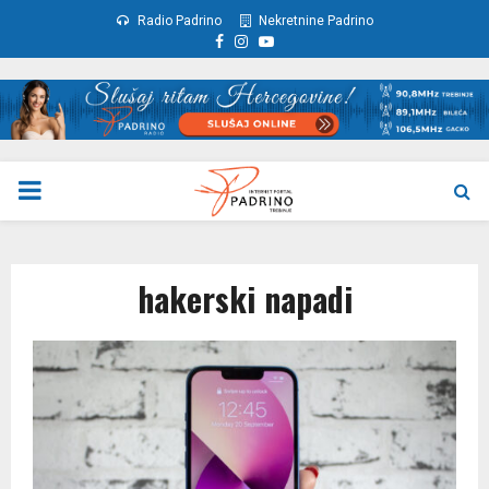
Radio Padrino
Nekretnine Padrino
Facebook
Instagram
Youtube
PRIMARY
MENU
hakerski napadi