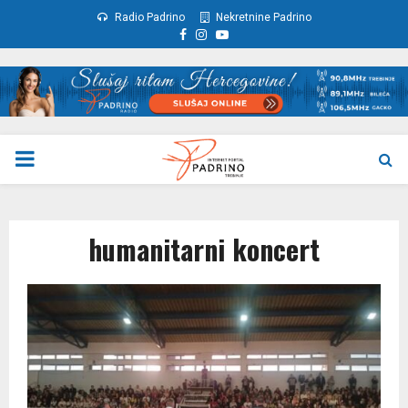
Radio Padrino
Nekretnine Padrino
Facebook
Instagram
Youtube
PRIMARY
MENU
humanitarni koncert