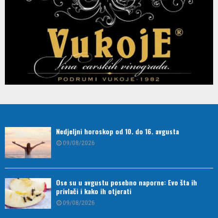
Nedjeljni horoskop od 10. do 16. avgusta
09/08/2026
Ose su u avgustu posebno naporne: Evo šta ih
privlači i kako ih otjerati
09/08/2026