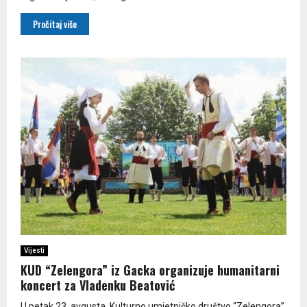
Pročitaj više
Vijesti
KUD “Zelengora” iz Gacka organizuje humanitarni
koncert za Vladenku Beatović
U petak 23. avgusta, Kulturno umjetničko društvo “Zelengora”