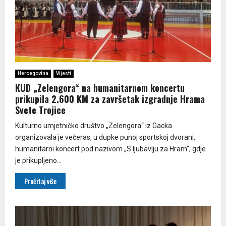
Hercegovina
Vijesti
KUD „Zelengora“ na humanitarnom koncertu
prikupila 2.600 KM za završetak izgradnje Hrama
Svete Trojice
Kulturno umjetničko društvo „Zelengora“ iz Gacka
organizovala je večeras, u dupke punoj sportskoj dvorani,
humanitarni koncert pod nazivom „S ljubavlju za Hram“, gdje
je prikupljeno...
Pročitaj više