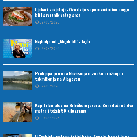
Ljekari savjetuju: Ove dvije supernamirnice mogu
biti saveznik vašeg srca
09/08/2026
Najbolje od „Mojih 50“: Tajči
09/08/2026
Prelijepa priroda Nevesinja u znaku druženja i
takmičenja na Alagovcu
09/08/2026
Kapitalan ulov na Bilećkom jezeru: Som duži od dva
metra i težak 50 kilograma
09/08/2026
U Trebinju rođene četiri bebe, Srpska bogatija za