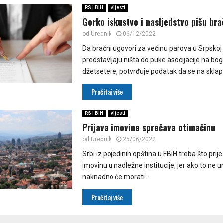
RS i BiH
Vijesti
Gorko iskustvo i nasljedstvo pišu br
od
Urednik
06/12/2022
Da bračni ugovori za većinu parova u Srpskoj
predstavljaju ništa do puke asocijacije na bog
džetsetere, potvrđuje podatak da se na sklapa
Pročitaj više
RS i BiH
Vijesti
Prijava imovine sprečava otimačinu
od
Urednik
25/06/2022
Srbi iz pojedinih opština u FBiH treba što prije
imovinu u nadležne institucije, jer ako to ne u
naknadno će morati...
Pročitaj više