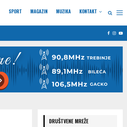
E
SPORT
MAGAZIN
MUZIKA
KONTAKT
Facebook
Insta
Yo
DRUŠTVENE MREŽE