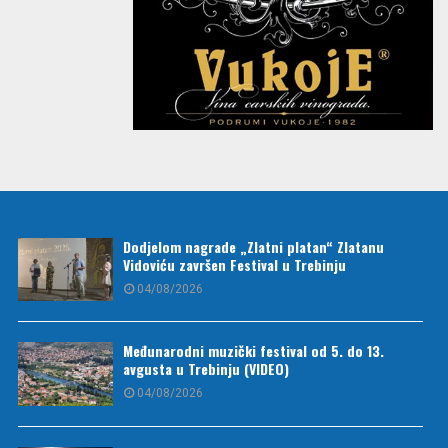
Dodjelom nagrade „Zlatni platan“ Zlatanu
Vidoviću završen Festival u Trebinju
04/08/2026
Međunarodni muzički festival od 5. do 13.
avgusta u Trebinju (VIDEO)
04/08/2026