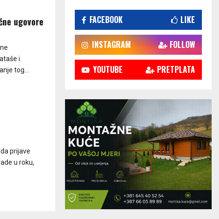
FACEBOOK
LIKE
ačne ugovore
INSTAGRAM
FOLLOW
 ne
ataše i
YOUTUBE
PRETPLATA
nje tog...
 da prijave
rade u roku,