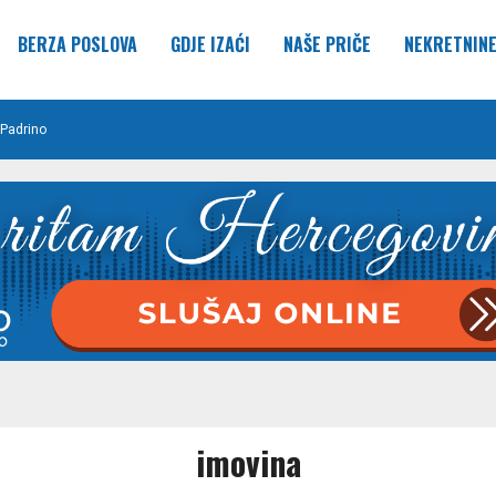
BERZA POSLOVA
GDJE IZAĆI
NAŠE PRIČE
NEKRETNIN
Padrino
imovina