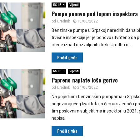
RS i BiH
Vijesti
Pumpe ponovo pod lupom inspektora
od
Urednik
18/08/2022
Benzinske pumpe u Srpskoj narednih dana b
tržišne inspekcije jer je ponovo utvrđeno da p
cijene iznad dozvoljenih i krše Uredbu o...
Pročitaj više
RS i BiH
Vijesti
Papreno naplate loše gorivo
od
Urednik
24/06/2022
Na pojedinim benzinskim pumpama u Srpskoj 
odgovarajućeg kvaliteta, o čemu svjedoči i p
tim poslovnim subjektima inspektori u 2021. 
napisali...
Pročitaj više