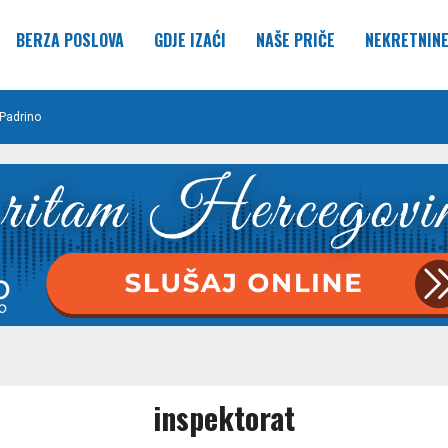
BERZA POSLOVA
GDJE IZAĆI
NAŠE PRIČE
NEKRETNIN
Padrino
inspektorat