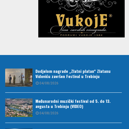
Dodjelom nagrade „Zlatni platan“ Zlatanu
Vidoviću završen Festival u Trebinju
04/08/2026
Međunarodni muzički festival od 5. do 13.
avgusta u Trebinju (VIDEO)
04/08/2026