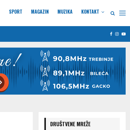
E
SPORT
MAGAZIN
MUZIKA
KONTAKT
Facebook
Insta
Yo
DRUŠTVENE MREŽE