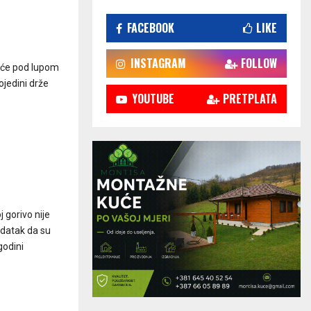
FACEBOOK
LIKE
INSTAGRAM
FOLLOW
iće pod lupom
ojedini drže
YOUTUBE
PRETPLATA
gorivo nije
odatak da su
godini