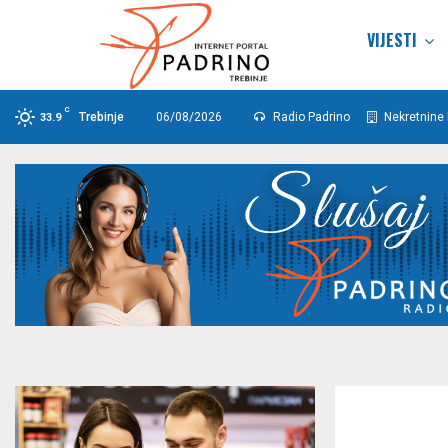
VIJESTI
C
Trebinje
06/08/2026
Radio Padrino
Nekretnine 
33.9