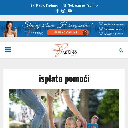
Radio Padrino
Nekretnine Padrino
Facebook
Instagram
Youtube
PRIMARY
MENU
isplata pomoći