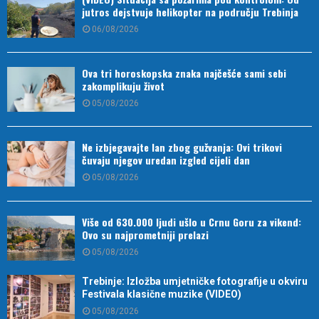
jutros dejstvuje helikopter na području Trebinja
06/08/2026
Ova tri horoskopska znaka najčešće sami sebi
zakomplikuju život
05/08/2026
Ne izbjegavajte lan zbog gužvanja: Ovi trikovi
čuvaju njegov uredan izgled cijeli dan
05/08/2026
Više od 630.000 ljudi ušlo u Crnu Goru za vikend:
Ovo su najprometniji prelazi
05/08/2026
Trebinje: Izložba umjetničke fotografije u okviru
Festivala klasične muzike (VIDEO)
05/08/2026