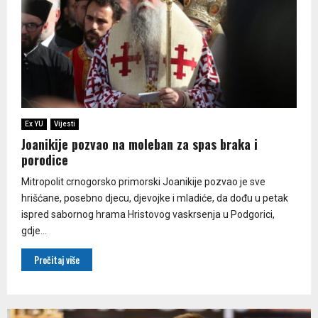
Ex YU
Vijesti
Joanikije pozvao na moleban za spas braka i
porodice
Mitropolit crnogorsko primorski Joanikije pozvao je sve
hrišćane, posebno djecu, djevojke i mladiće, da dođu u petak
ispred sabornog hrama Hristovog vaskrsenja u Podgorici,
gdje...
Pročitaj više