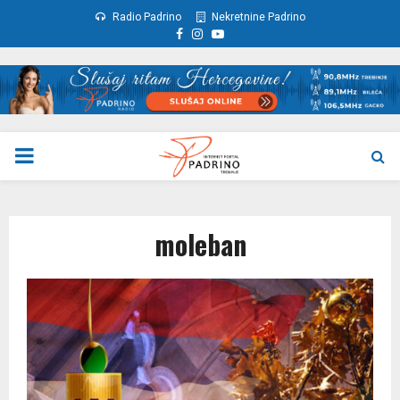
Radio Padrino
Nekretnine Padrino
Facebook
Instagram
Youtube
PRIMARY
MENU
moleban