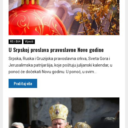
RS i BiH
Vijesti
U Srpskoj proslava pravoslavne Nove godine
Srpska, Ruska i Gruzijska pravoslavna crkva, Sveta Gora i
Јerusalimska patrijaršija, koje poštuju julijanski kalendar, u
ponoć će dočekati Novu godinu. U ponoć, u svim...
Pročitaj više