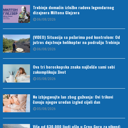
Trebinje domaćin izložbe radova legendarnog
dizajnera Miltona Glejzera
06/08/2026
(VIDEO) Situacija sa požarima pod kontrolom: Od
jutros dejstvuje helikopter na području Trebinja
06/08/2026
Ova tri horoskopska znaka najčešće sami sebi
zakomplikuju život
05/08/2026
Ne izbjegavajte lan zbog gužvanja: Ovi trikovi
čuvaju njegov uredan izgled cijeli dan
05/08/2026
Više od 630.000 ljudi ušlo u Crnu Goru za vikend: