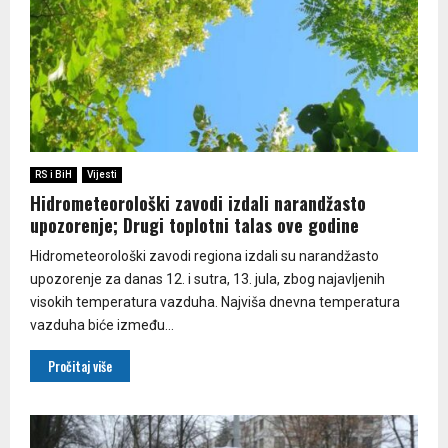
RS i BiH
Vijesti
Hidrometeorološki zavodi izdali narandžasto
upozorenje; Drugi toplotni talas ove godine
Hidrometeorološki zavodi regiona izdali su narandžasto
upozorenje za danas 12. i sutra, 13. jula, zbog najavljenih
visokih temperatura vazduha. Najviša dnevna temperatura
vazduha biće između...
Pročitaj više