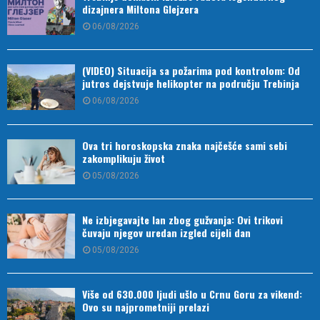
dizajnera Miltona Glejzera
06/08/2026
(VIDEO) Situacija sa požarima pod kontrolom: Od
jutros dejstvuje helikopter na području Trebinja
06/08/2026
Ova tri horoskopska znaka najčešće sami sebi
zakomplikuju život
05/08/2026
Ne izbjegavajte lan zbog gužvanja: Ovi trikovi
čuvaju njegov uredan izgled cijeli dan
05/08/2026
Više od 630.000 ljudi ušlo u Crnu Goru za vikend:
Ovo su najprometniji prelazi