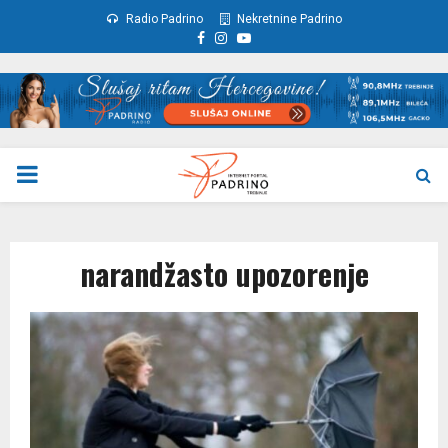
Radio Padrino
Nekretnine Padrino
Facebook
Instagram
Youtube
PRIMARY
MENU
narandžasto upozorenje