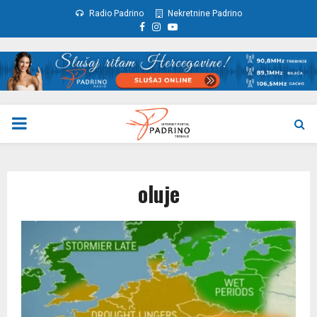
Radio Padrino
Nekretnine Padrino
Facebook
Instagram
Youtube
PRIMARY
MENU
oluje