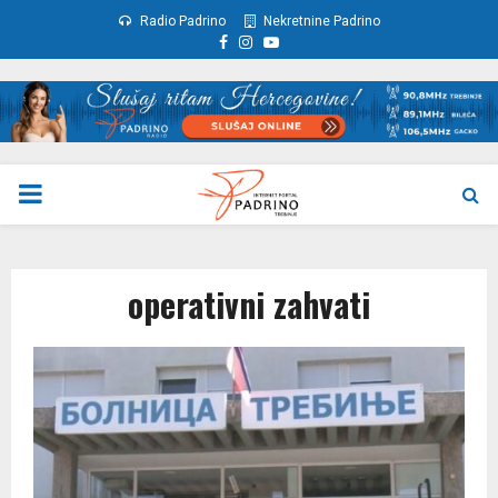
Radio Padrino
Nekretnine Padrino
Facebook
Instagram
Youtube
PRIMARY
MENU
operativni zahvati