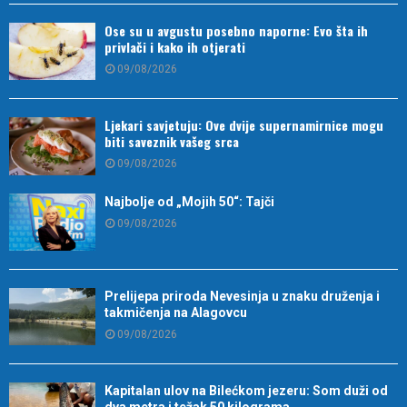
Ose su u avgustu posebno naporne: Evo šta ih
privlači i kako ih otjerati
09/08/2026
Ljekari savjetuju: Ove dvije supernamirnice mogu
biti saveznik vašeg srca
09/08/2026
Najbolje od „Mojih 50“: Tajči
09/08/2026
Prelijepa priroda Nevesinja u znaku druženja i
takmičenja na Alagovcu
09/08/2026
Kapitalan ulov na Bilećkom jezeru: Som duži od