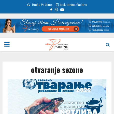
Radio Padrino
Nekretnine Padrino
Facebook
Instagram
Youtube
PRIMARY
MENU
otvaranje sezone