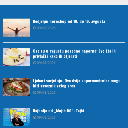
Nedjeljni horoskop od 10. do 16. avgusta
09/08/2026
Ose su u avgustu posebno naporne: Evo šta ih
privlači i kako ih otjerati
09/08/2026
Ljekari savjetuju: Ove dvije supernamirnice mogu
biti saveznik vašeg srca
09/08/2026
Najbolje od „Mojih 50“: Tajči
09/08/2026