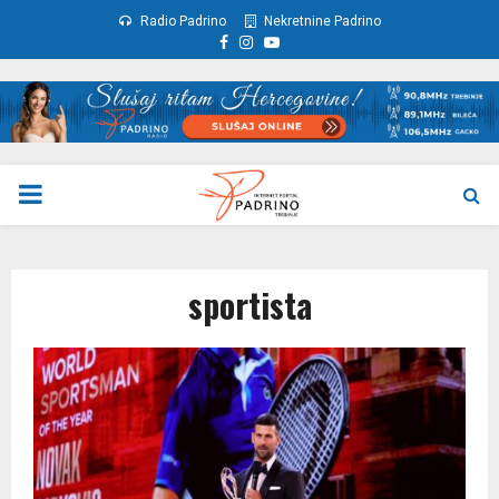
Radio Padrino
Nekretnine Padrino
Facebook
Instagram
Youtube
PRIMARY
MENU
sportista