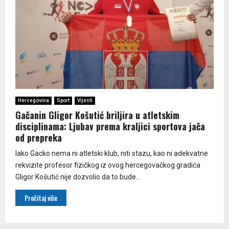
Hercegovina
Sport
Vijesti
Gačanin Gligor Košutić briljira u atletskim
disciplinama: Ljubav prema kraljici sportova jača
od prepreka
Iako Gacko nema ni atletski klub, niti stazu, kao ni adekvatne
rekvizite profesor fizičkog iz ovog hercegovačkog gradića
Gligor Košutić nije dozvolio da to bude...
Pročitaj više