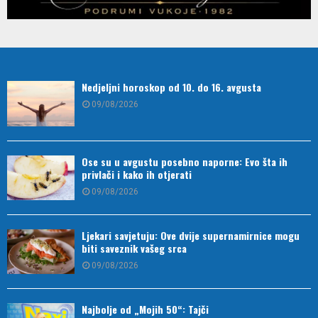
Nedjeljni horoskop od 10. do 16. avgusta
09/08/2026
Ose su u avgustu posebno naporne: Evo šta ih
privlači i kako ih otjerati
09/08/2026
Ljekari savjetuju: Ove dvije supernamirnice mogu
biti saveznik vašeg srca
09/08/2026
Najbolje od „Mojih 50“: Tajči