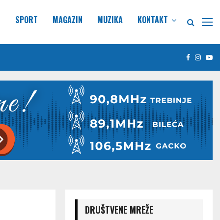
E
SPORT
MAGAZIN
MUZIKA
KONTAKT
Facebook
Insta
Yo
DRUŠTVENE MREŽE