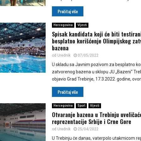
Pročitaj više
Hercegovina
Vijesti
Spisak kandidata koji će biti testiran
besplatno korišćenje Olimpijskog za
bazena
od
Urednik
07/05/2022
U skladu sa Javnim pozivom za besplatno kor
zatvorenog bazena u sklopu JU „Bazeni“ Trebin
objavio Grad Trebinje, 17.3.2022. godine, ovom
Pročitaj više
Hercegovina
Sport
Vijesti
Otvaranje bazena u Trebinju uveličać
reprezentacije Srbije i Crne Gore
od
Urednik
25/04/2022
U Trebinju će danas, vaterpolo utakmicom re