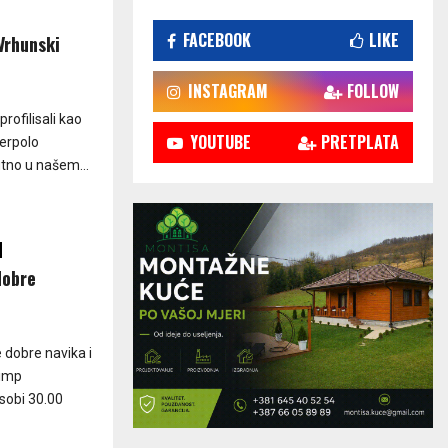
FACEBOOK
LIKE
Vrhunski
INSTAGRAM
FOLLOW
rofilisali kao
YOUTUBE
PRETPLATA
terpolo
tno u našem...
dobre
 dobre navika i
limp
sobi 30.00