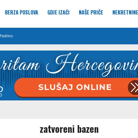
BERZA POSLOVA
GDJE IZAĆI
NAŠE PRIČE
NEKRETNIN
Padrino
zatvoreni bazen