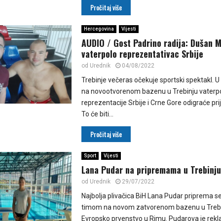
Pročitaj više
Hercegovina
Vijesti
AUDIO / Gost Padrino radija: Dušan M
vaterpolo reprezentativac Srbije
od
Urednik
04/08/2022
Trebinje večeras očekuje sportski spektakl. 
na novootvorenom bazenu u Trebinju vaterp
reprezentacije Srbije i Crne Gore odigraće prij
To će biti...
Pročitaj više
Sport
Vijesti
Lana Pudar na pripremama u Trebinju
od
Urednik
29/07/2022
Najbolja plivačica BiH Lana Pudar priprema s
timom na novom zatvorenom bazenu u Trebi
Evropsko prvenstvo u Rimu. Pudarova je rekla