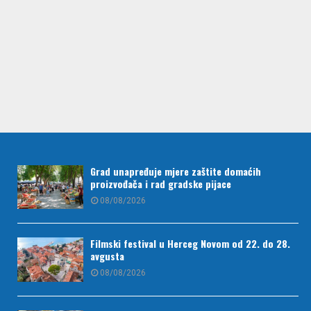
Grad unapređuje mjere zaštite domaćih
proizvođača i rad gradske pijace
08/08/2026
Filmski festival u Herceg Novom od 22. do 28.
avgusta
08/08/2026