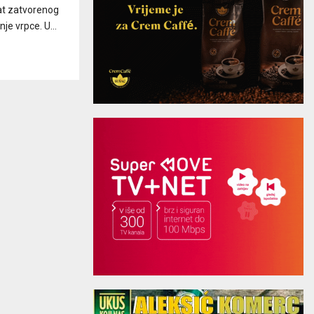
kat zatvorenog
je vrpce. U...