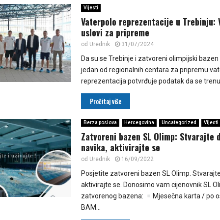
Vijesti
Vaterpolo reprezentacije u Trebinju: 
uslovi za pripreme
od
Urednik
31/07/2024
Da su se Trebinje i zatvoreni olimpijski bazen p
jedan od regionalnih centara za pripremu va
reprezentacija potvrđuje podatak da se trenu
Pročitaj više
Berza poslova
Hercegovina
Uncategorized
Vijesti
Zatvoreni bazen SL Olimp: Stvarajte 
navika, aktivirajte se
od
Urednik
16/09/2022
Posjetite zatvoreni bazen SL Olimp. Stvarajte
aktivirajte se. Donosimo vam cijenovnik SL O
zatvorenog bazena:
Mjesečna karta / po o
BAM...