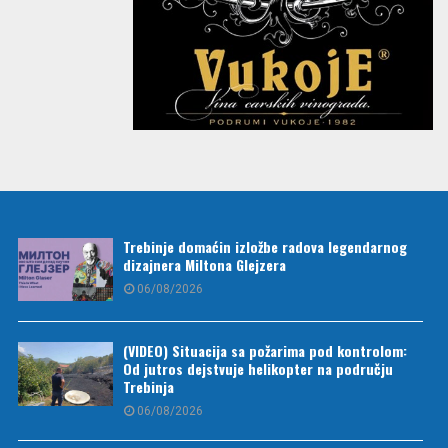
Trebinje domaćin izložbe radova legendarnog
dizajnera Miltona Glejzera
06/08/2026
(VIDEO) Situacija sa požarima pod kontrolom:
Od jutros dejstvuje helikopter na području
Trebinja
06/08/2026