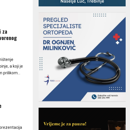
i za
tvorenog
ištenje
je, a koji je
 prilikom...
e
prezentacija