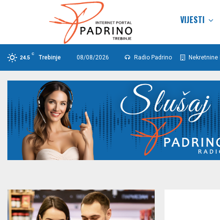
VIJESTI
C
Trebinje
08/08/2026
Radio Padrino
Nekretnine 
24.5