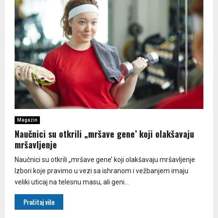
Magazin
Naučnici su otkrili „mršave gene’ koji olakšavaju
mršavljenje
Naučnici su otkrili „mršave gene’ koji olakšavaju mršavljenje
Izbori koje pravimo u vezi sa ishranom i vežbanjem imaju
veliki uticaj na telesnu masu, ali geni...
Pročitaj više