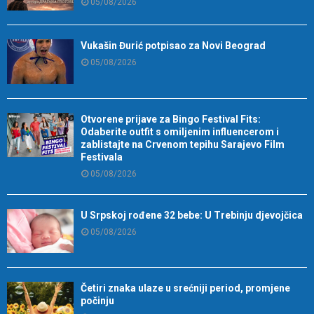
05/08/2026
Vukašin Đurić potpisao za Novi Beograd
05/08/2026
Otvorene prijave za Bingo Festival Fits:
Odaberite outfit s omiljenim influencerom i
zablistajte na Crvenom tepihu Sarajevo Film
Festivala
05/08/2026
U Srpskoj rođene 32 bebe: U Trebinju djevojčica
05/08/2026
Četiri znaka ulaze u srećniji period, promjene
počinju