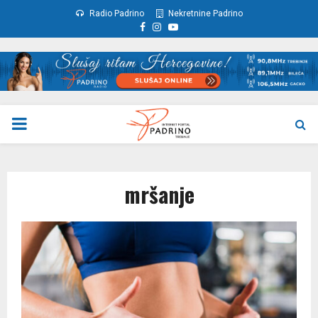
Radio Padrino
Nekretnine Padrino
Facebook
Instagram
Youtube
PRIMARY
MENU
mršanje