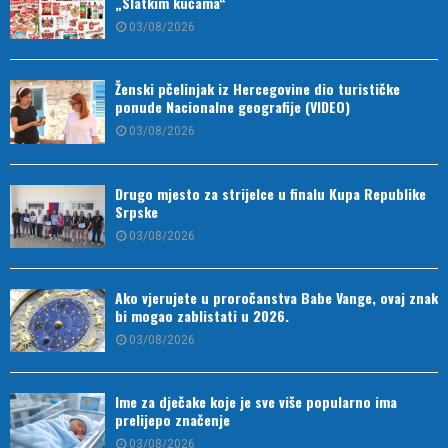
„Slatkim kućama“
03/08/2026
Ženski pčelinjak iz Hercegovine dio turističke
ponude Nacionalne geografije (VIDEO)
03/08/2026
Drugo mjesto za strijelce u finalu Kupa Republike
Srpske
03/08/2026
Ako vjerujete u proročanstva Babe Vange, ovaj znak
bi mogao zablistati u 2026.
03/08/2026
Ime za dječake koje je sve više popularno ima
prelijepo značenje
03/08/2026