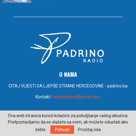
O NAMA
ČITAJ VIJESTI SA LJEPŠE STRANE HERCEGOVINE - padrino.ba
Kontakt:
radiopadrino@gmail.com
PRATITE NAS
Ova web stranica koristi kolačiće za poboljšanje vašeg iskustva.
Pretpostavljamo da se slažete sa ovim, ali možete odustati ako
želite.
Prihvati
Pročitaj više