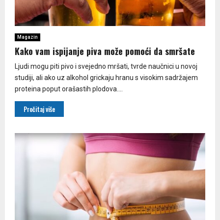
Magazin
Kako vam ispijanje piva može pomoći da smršate
Ljudi mogu piti pivo i svejedno mršati, tvrde naučnici u novoj
studiji, ali ako uz alkohol grickaju hranu s visokim sadržajem
proteina poput orašastih plodova....
Pročitaj više