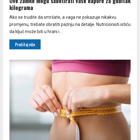
Ove zamke mogu sabotirati vaše napore za gubitak
kilograma
Ako se trudite da smršate, a vaga ne pokazuje nikakvu
promjenu, trebate obratiti pažnju na detalje. Nutricionisti ističu
da ključ može biti u hrani i...
Pročitaj više