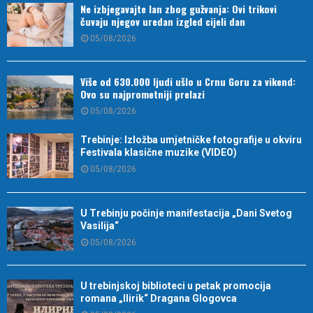
Ne izbjegavajte lan zbog gužvanja: Ovi trikovi
čuvaju njegov uredan izgled cijeli dan
05/08/2026
Više od 630.000 ljudi ušlo u Crnu Goru za vikend:
Ovo su najprometniji prelazi
05/08/2026
Trebinje: Izložba umjetničke fotografije u okviru
Festivala klasične muzike (VIDEO)
05/08/2026
U Trebinju počinje manifestacija „Dani Svetog
Vasilija“
05/08/2026
U trebinjskoj biblioteci u petak promocija
romana „Ilirik“ Dragana Glogovca