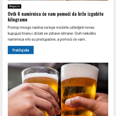
Magazin
Ovih 6 namirnica će vam pomoći da brže izgubite
kilograme
Postoji mnogo načina na koje možete uštedjeti novac
kupujući hranu i držati se zdrave ishrane. Ovih nekoliko
namirnica vrlo su pristupačne, a pomoći će vam...
Pročitaj više