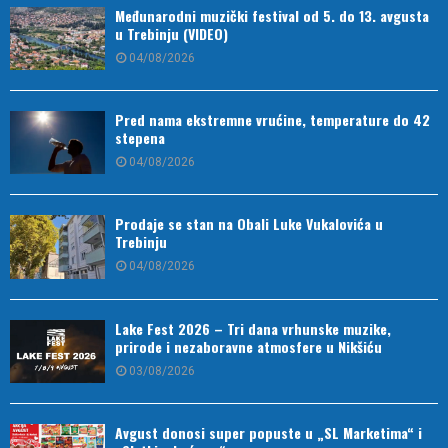
Međunarodni muzički festival od 5. do 13. avgusta
u Trebinju (VIDEO)
04/08/2026
Pred nama ekstremne vrućine, temperature do 42
stepena
04/08/2026
Prodaje se stan na Obali Luke Vukalovića u
Trebinju
04/08/2026
Lake Fest 2026 – Tri dana vrhunske muzike,
prirode i nezaboravne atmosfere u Nikšiću
03/08/2026
Avgust donosi super popuste u „SL Marketima“ i