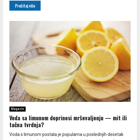
Pročitaj više
Magazin
Voda sa limunom doprinosi mrševaljenju — mit ili
tačna tvrdnja?
Voda s limunom postala je popularna u poslednjih desetak