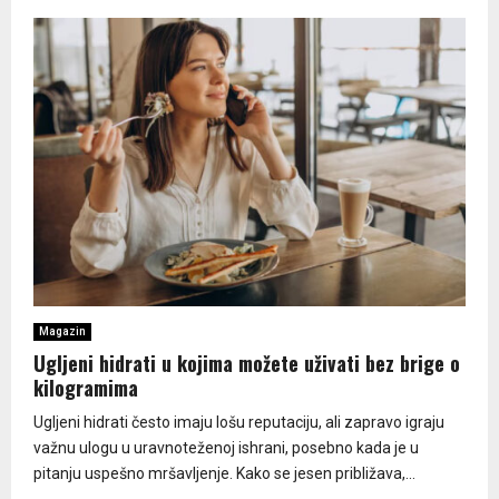
Magazin
Ugljeni hidrati u kojima možete uživati bez brige o
kilogramima
Ugljeni hidrati često imaju lošu reputaciju, ali zapravo igraju
važnu ulogu u uravnoteženoj ishrani, posebno kada je u
pitanju uspešno mršavljenje. Kako se jesen približava,...