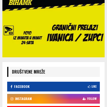
DRUŠTVENE MREŽE
FACEBOOK
LIKE
INSTAGRAM
FOLLOW