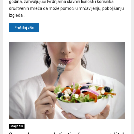
godina, zahvaljujući tvrdnjama slavnih ličnosti i korisnika
društvenih mreža da može pomoći u mršavljenju, poboljšanju
izgleda...
Pročitaj više
Magazin