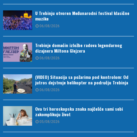
U Trebinju otvoren Međunarodni festival klasične
muzike
06/08/2026
Trebinje domaćin izložbe radova legendarnog
dizajnera Miltona Glejzera
06/08/2026
(VIDEO) Situacija sa požarima pod kontrolom: Od
jutros dejstvuje helikopter na području Trebinja
06/08/2026
Ova tri horoskopska znaka najčešće sami sebi
zakomplikuju život
05/08/2026