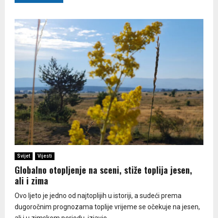
Svijet
Vijesti
Globalno otopljenje na sceni, stiže toplija jesen,
ali i zima
Ovo ljeto je jedno od najtoplijih u istoriji, a sudeći prema
dugoročnim prognozama toplije vrijeme se očekuje na jesen,
ali i u zimskom periodu, izjavio...