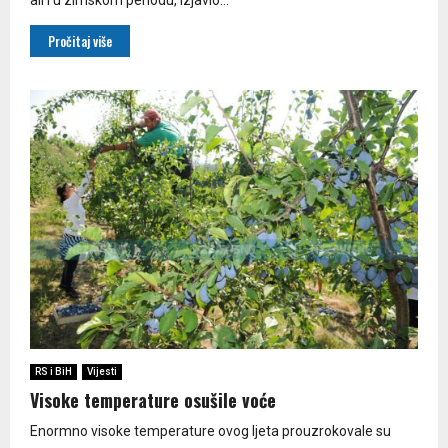
Pročitaj više
RS i BiH
Vijesti
Visoke temperature osušile voće
Enormno visoke temperature ovog ljeta prouzrokovale su