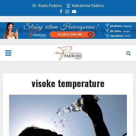
Radio Padrino
Nekretnine Padrino
Facebook
Instagram
Youtube
PRIMARY
MENU
visoke temperature