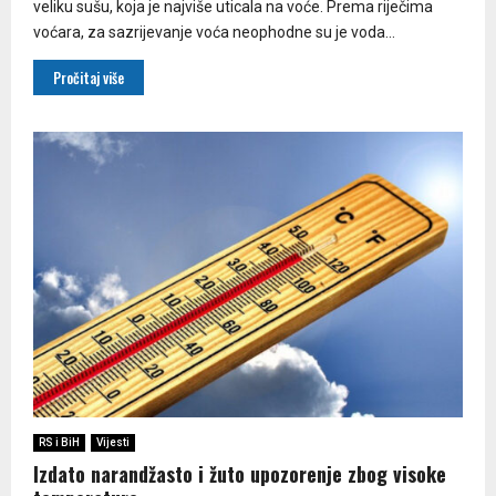
veliku sušu, koja je najviše uticala na voće. Prema riječima
voćara, za sazrijevanje voća neophodne su je voda...
Pročitaj više
RS i BiH
Vijesti
Izdato narandžasto i žuto upozorenje zbog visoke