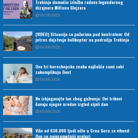
Trebinje domaćin izložbe radova legendarnog
dizajnera Miltona Glejzera
06/08/2026
(VIDEO) Situacija sa požarima pod kontrolom: Od
jutros dejstvuje helikopter na području Trebinja
06/08/2026
Ova tri horoskopska znaka najčešće sami sebi
zakomplikuju život
05/08/2026
Ne izbjegavajte lan zbog gužvanja: Ovi trikovi
čuvaju njegov uredan izgled cijeli dan
05/08/2026
Više od 630.000 ljudi ušlo u Crnu Goru za vikend:
Ovo su najprometniji prelazi